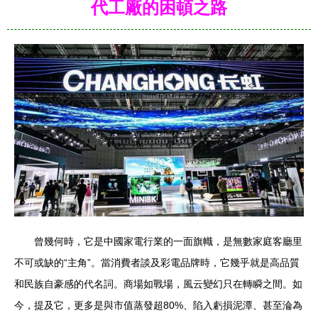
代工廠的困頓之路
曾幾何時，它是中國家電行業的一面旗幟，是無數家庭客廳里
不可或缺的“主角”。當消費者談及彩電品牌時，它幾乎就是高品質
和民族自豪感的代名詞。商場如戰場，風云變幻只在轉瞬之間。如
今，提及它，更多是與市值蒸發超80%、陷入虧損泥潭、甚至淪為