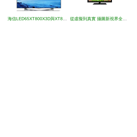
海信LED65XT800X3D與XT800X3DU電視產品介紹及價格分析
從虛擬到真實 攝圖新視界全景花電子產品視覺進化論