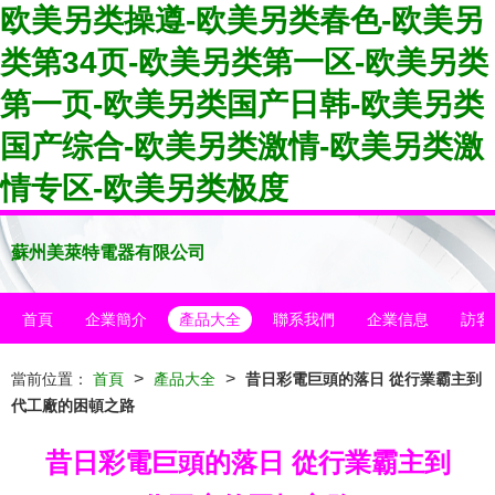
欧美另类操遵-欧美另类春色-欧美另
类第34页-欧美另类第一区-欧美另类
第一页-欧美另类国产日韩-欧美另类
国产综合-欧美另类激情-欧美另类激
情专区-欧美另类极度
蘇州美萊特電器有限公司
首頁
企業簡介
產品大全
聯系我們
企業信息
訪客
>
>
當前位置：
首頁
產品大全
昔日彩電巨頭的落日 從行業霸主到
代工廠的困頓之路
昔日彩電巨頭的落日 從行業霸主到