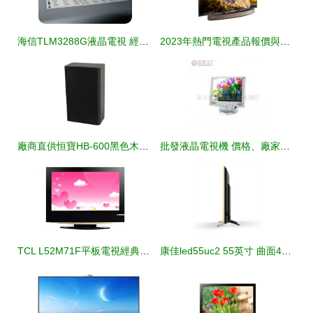
海信TLM3288G液晶電視 經典設計與性能的融合
2023年熱門電視產品報價與選購指南
廠商直供恒寶HB-600黑色木質壁掛音箱解析 5-10W功率適配長方形居家商用電聲方案
批發液晶電視機 價格、廠家與采購指南
TCL L52M71F平板電視經典設計賞析 視覺與性能的和諧統一
康佳led55uc2 55英寸 曲面4k hdr 雙64位18核智能電視平板電視產品圖片4